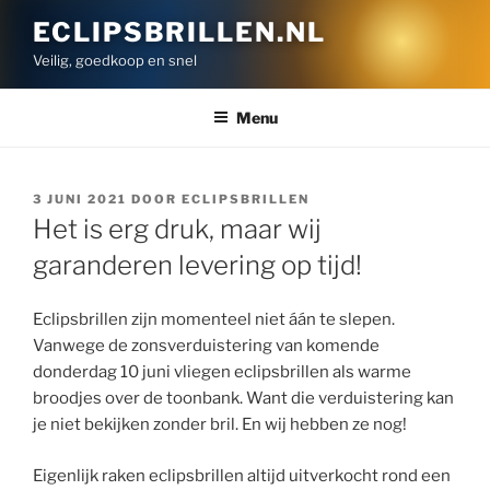
Ga
ECLIPSBRILLEN.NL
naar
Veilig, goedkoop en snel
de
inhoud
Menu
GEPLAATST
3 JUNI 2021
DOOR
ECLIPSBRILLEN
OP
Het is erg druk, maar wij
garanderen levering op tijd!
Eclipsbrillen zijn momenteel niet áán te slepen.
Vanwege de zonsverduistering van komende
donderdag 10 juni vliegen eclipsbrillen als warme
broodjes over de toonbank. Want die verduistering kan
je niet bekijken zonder bril. En wij hebben ze nog!
Eigenlijk raken eclipsbrillen altijd uitverkocht rond een