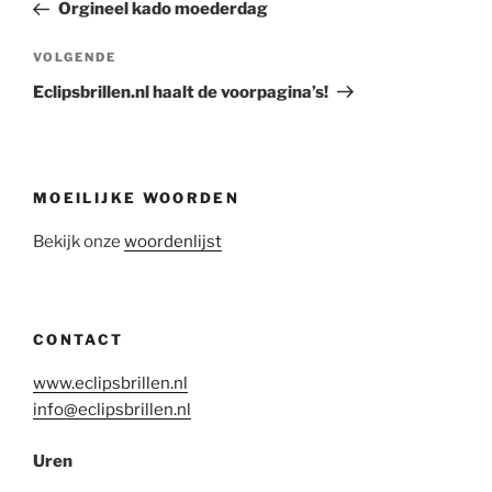
bericht
Orgineel kado moederdag
Volgend
VOLGENDE
bericht
Eclipsbrillen.nl haalt de voorpagina’s!
MOEILIJKE WOORDEN
Bekijk onze
woordenlijst
CONTACT
www.eclipsbrillen.nl
info@eclipsbrillen.nl
Uren