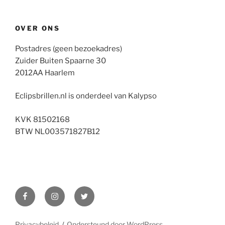
OVER ONS
Postadres (geen bezoekadres)
Zuider Buiten Spaarne 30
2012AA Haarlem
Eclipsbrillen.nl is onderdeel van Kalypso
KVK 81502168
BTW NL003571827B12
Facebook
Instagram
Twitter
Privacybeleid
Ondersteund door WordPress