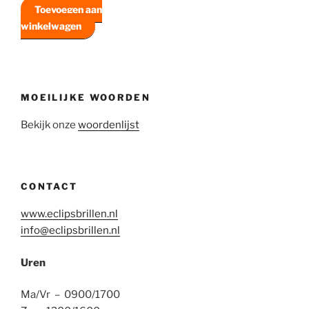
prijs
prijs
Toevoegen aan
was:
is:
winkelwagen
€33,50.
€30,00.
MOEILIJKE WOORDEN
Bekijk onze
woordenlijst
CONTACT
www.eclipsbrillen.nl
info@eclipsbrillen.nl
Uren
Ma/Vr – 0900/1700