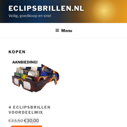
Ga
ECLIPSBRILLEN.NL
naar
Veilig, goedkoop en snel
de
inhoud
Menu
KOPEN
AANBIEDING!
4 ECLIPSBRILLEN
VOORDEELMIX
Oorspronkelijke
Huidige
€
33,50
€
30,00