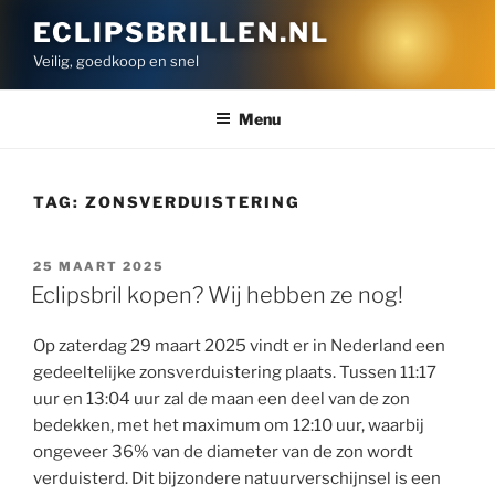
Ga
ECLIPSBRILLEN.NL
naar
Veilig, goedkoop en snel
de
inhoud
Menu
TAG:
ZONSVERDUISTERING
GEPLAATST
25 MAART 2025
OP
Eclipsbril kopen? Wij hebben ze nog!
Op zaterdag 29 maart 2025 vindt er in Nederland een
gedeeltelijke zonsverduistering plaats. Tussen 11:17
uur en 13:04 uur zal de maan een deel van de zon
bedekken, met het maximum om 12:10 uur, waarbij
ongeveer 36% van de diameter van de zon wordt
verduisterd. Dit bijzondere natuurverschijnsel is een